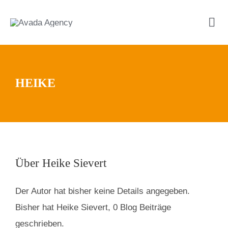
Zum
Inhalt
Tog
springen
Navi
Coaching
HEIKE
Mediation
Workshops
Über
Heike Sievert
Über mich
Der Autor hat bisher keine Details angegeben.
Referenzen
Bisher hat Heike Sievert, 0 Blog Beiträge
geschrieben.